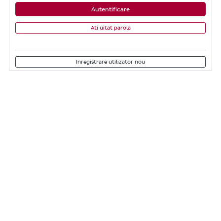
Autentificare
Ati uitat parola
Inregistrare utilizator nou